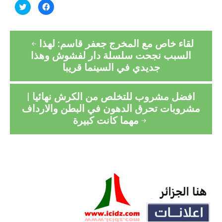
Cliquez
Cliquez
pour
pour
partager
partager
sur
sur
Twitter(ouvre
Facebook(ouvre
Navigation
dans
dans
une
une
لقاء خاص مع المخرج جعفر قاسم: لهذا
nouvelle
nouvelle
de
fenêtre)
fenêtre)
السبب نجحت سلسلة دار لفشوش وهذا
جديدي في السينما قريبا
l’article
افضل مشروب للتخلص من الكرش نهائيا |
مشروبات تحرق الدهون في البطن والارداف
مهما كانت كبيرة