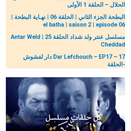
الحلال – الحلقة 1 الأولى
البطحة الجزء الثاني | الحلقة 06 | نهـاية البطحة |
06 el batha | saison 2 | episode
مسلسل عنتر ولد شداد الحلقة 25 | Antar Weld
Cheddad
Dar Lefchouch – EP17 – 17 دار لفشوش
-الحلقة