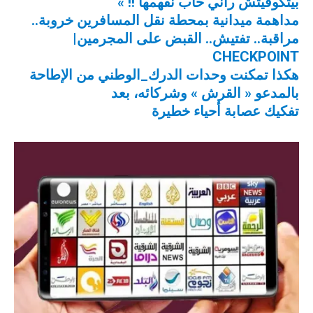
بيتكوفيتش راني حاب نفهمها !! »
مداهمة ميدانية بمحطة نقل المسافرين خروبة..
مراقبة.. تفتيش.. القبض على المجرمين|
CHECKPOINT
هكذا تمكنت وحدات الدرك_الوطني من الإطاحة
بالمدعو « القرش » وشركائه، بعد
تفكيك عصابة أحياء خطيرة