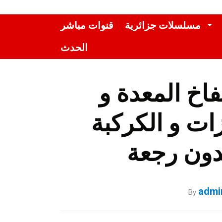
مسلسلات جزائرية
قنوات مباشر
الحدث
اخ المعدة و
زات و الكركبة
admi
By