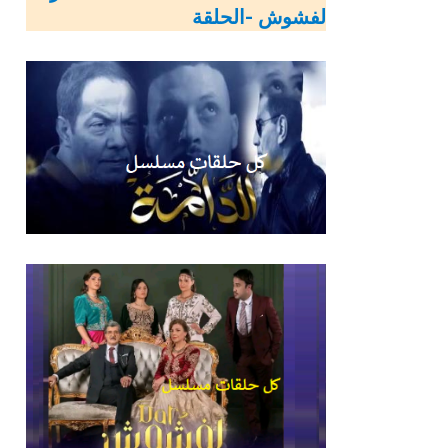
لفشوش -الحلقة