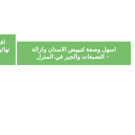
اف
اسهل وصفة لتبييض الاسنان وازالة
نهائ
التصبغات والجير في المنزل