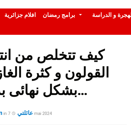
لهجرة و الدراسة
برامج رمضان
افلام جزائرية
كيف تتخلص من انتف
القولون و كثرة الغا
بشكل نهائى بدون رجعة…
عائلتي
n
in
7 mai 2024