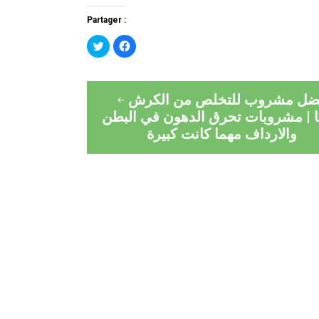
Partager :
Cliquez
Cliquez
pour
pour
partager
partager
sur
sur
Twitter(ouvre
Facebook(ouvre
Navigation
dans
dans
une
une
ضل مشروب للتخلص من الكرش
nouvelle
nouvelle
fenêtre)
fenêtre)
de
يا | مشروبات تحرق الدهون في البطن
والارداف مهما كانت كبيرة
l’article