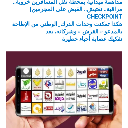
مداهمة ميدانية بمحطة نقل المسافرين خروبة..
مراقبة.. تفتيش.. القبض على المجرمين|
CHECKPOINT
هكذا تمكنت وحدات الدرك_الوطني من الإطاحة
بالمدعو « القرش » وشركائه، بعد
تفكيك عصابة أحياء خطيرة