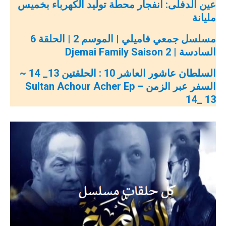
عين الدفلى: انفجار محطة توليد الكهرباء بخميس
مليانة
مسلسل جمعي فاميلي | الموسم 2 | الحلقة 6
السادسة | Djemai Family Saison 2
السلطان عاشور العاشر 10 : الحلقتين 13_ 14 ~
السفر عبر الزمن – Sultan Achour Acher Ep
14_ 13