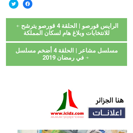
Cliquez
Cliquez
pour
pour
partager
partager
sur
sur
Twitter(ouvre
Facebook(ouvre
Navigation
dans
dans
une
une
الرايس قورصو | الحلقة 4 قورصو يترشح
nouvelle
nouvelle
de
fenêtre)
fenêtre)
للانتخابات وبلاغ هام لسكان المملكة
l’article
مسلسل مشاعر | الحلقة 4 أضخم مسلسل
في رمضان 2019