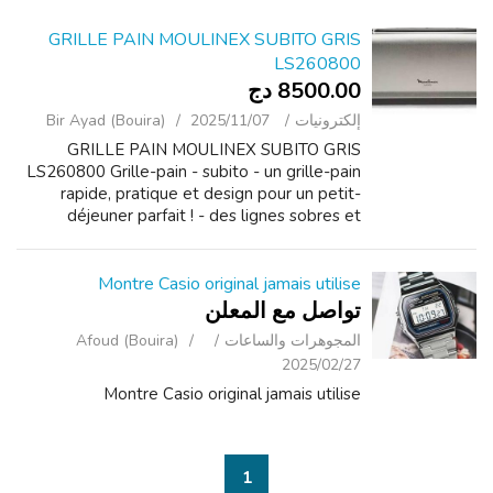
GRILLE PAIN MOULINEX SUBITO GRIS
LS260800
8500.00 دج
إلكترونيات
2025/11/07
Bir Ayad (Bouira)
GRILLE PAIN MOULINEX SUBITO GRIS
LS260800 Grille-pain - subito - un grille-pain
rapide, pratique et design pour un petit-
déjeuner parfait ! - des lignes sobres et
élégantes pour ce grille-pain astucieux et
performant : le compagnon idéal du petit-
déj...
Montre Casio original jamais utilise
تواصل مع المعلن
المجوهرات والساعات
Afoud (Bouira)
2025/02/27
Montre Casio original jamais utilise
1