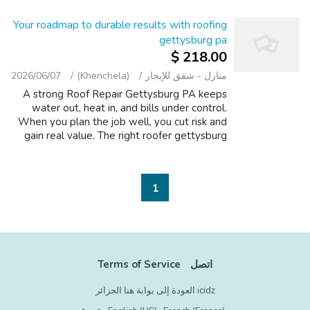
Your roadmap to durable results with roofing
gettysburg pa
218.00 $
منازل - شقق للإيجار
(Khenchela)
2026/06/07
A strong Roof Repair Gettysburg PA keeps
water out, heat in, and bills under control.
When you plan the job well, you cut risk and
gain real value. The right roofer gettysburg
pa should walk your home, note tricky valleys,
and assess ventilation befo...
1
اتصل
Terms of Service
icidz العودة إلى بوابة هنا الجزائر