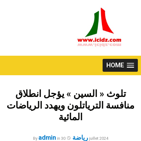
Skip
to
content
HOME
تلوث « السين » يؤجل انطلاق
منافسة الترياتلون ويهدد الرياضات
المائية
رياضة
admin
By
in
30 juillet 2024