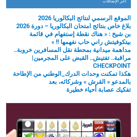
أخر الإضافات
الموقع الرسمي لنتائج البكالوريا 2026
بلاغ خاص بنتائج امتحان البكالوريا – دورة 2026
بن شيخ : « هناك نقطة إستفهام في قائمة
بيتكوفيتش راني حاب نفهمها !! »
مداهمة ميدانية بمحطة نقل المسافرين خروبة..
مراقبة.. تفتيش.. القبض على المجرمين|
CHECKPOINT
هكذا تمكنت وحدات الدرك_الوطني من الإطاحة
بالمدعو « القرش » وشركائه، بعد
تفكيك عصابة أحياء خطيرة