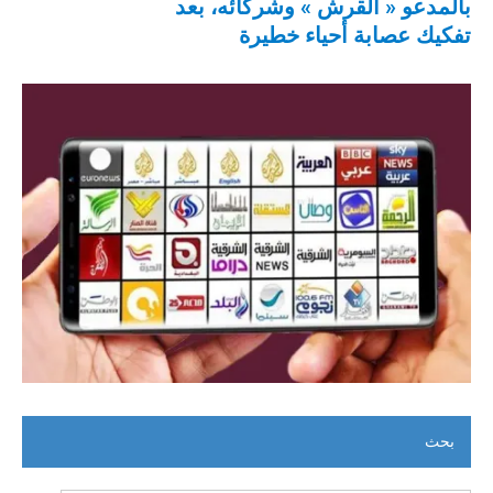
بالمدعو « القرش » وشركائه، بعد
تفكيك عصابة أحياء خطيرة
بحث