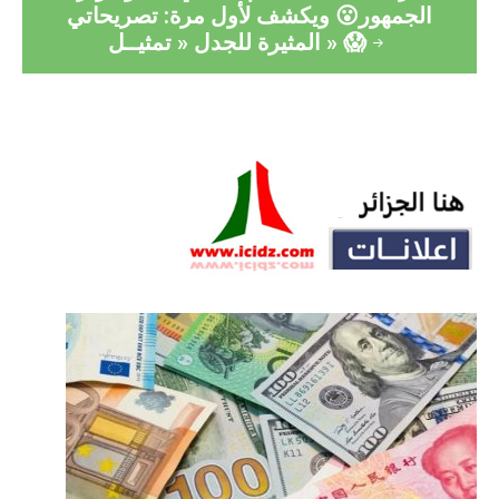
الجمهور😮 ويكشف لأول مرة: تصريحاتي
المثيرة للجدل « تمثيــل » 😱