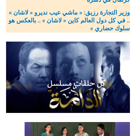
وزير التجارة رزيق: « ماشي عيب نديرو « لاشان »
.. في كل دول العالم كاين « لاشان » .. بالعكس هو
سلوك حضاري »