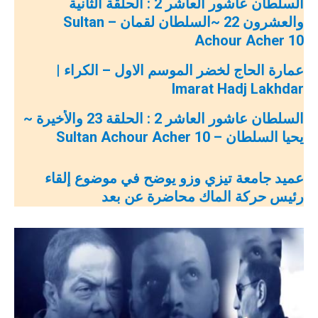
السلطان عاشور العاشر 2 : الحلقة الثانية
والعشرون 22 ~السلطان لقمان – Sultan
Achour Acher 10
عمارة الحاج لخضر الموسم الاول – الكراء |
Imarat Hadj Lakhdar
السلطان عاشور العاشر 2 : الحلقة 23 والأخيرة ~
يحيا السلطان – Sultan Achour Acher 10
عميد جامعة تيزي وزو يوضح في موضوع إلقاء
رئيس حركة الماك محاضرة عن بعد