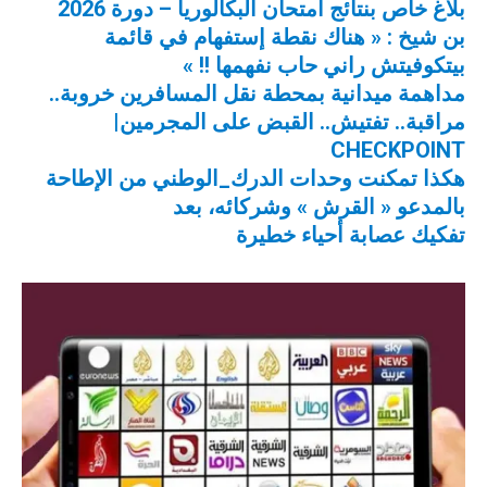
بلاغ خاص بنتائج امتحان البكالوريا – دورة 2026
بن شيخ : « هناك نقطة إستفهام في قائمة
بيتكوفيتش راني حاب نفهمها !! »
مداهمة ميدانية بمحطة نقل المسافرين خروبة..
مراقبة.. تفتيش.. القبض على المجرمين|
CHECKPOINT
هكذا تمكنت وحدات الدرك_الوطني من الإطاحة
بالمدعو « القرش » وشركائه، بعد
تفكيك عصابة أحياء خطيرة