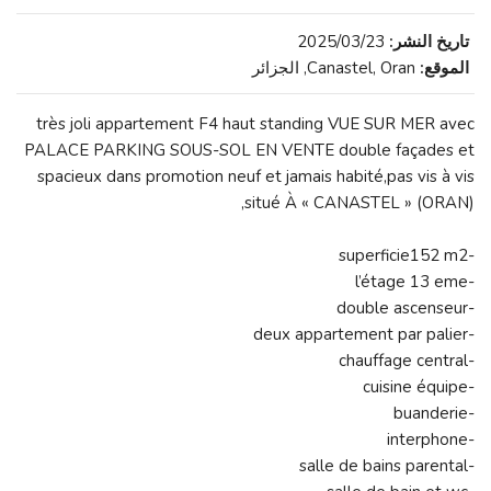
تاريخ النشر:
2025/03/23
الموقع:
Canastel, Oran, الجزائر
très joli appartement F4 haut standing VUE SUR MER avec
PALACE PARKING SOUS-SOL EN VENTE double façades et
spacieux dans promotion neuf et jamais habité,pas vis à vis
,situé À « CANASTEL » (ORAN)
-superficie152 m2
-l’étage 13 eme
-double ascenseur
-deux appartement par palier
-chauffage central
-cuisine équipe
-buanderie
-interphone
-salle de bains parental