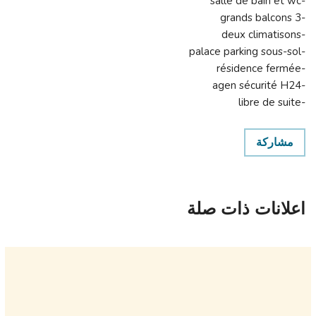
-salle de bain et wc
-3 grands balcons
-deux climatisons
-palace parking sous-sol
-résidence fermée
-agen sécurité H24
-libre de suite
مشاركة
اعلانات ذات صلة